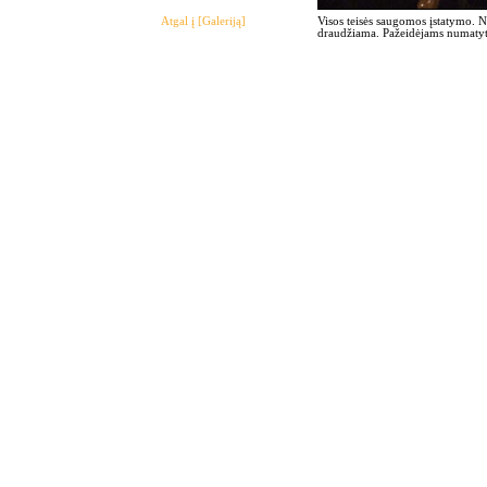
Atgal į [Galeriją]
Visos teisės saugomos įstatymo. 
draudžiama. Pažeidėjams numatyto