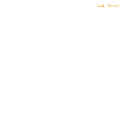
Atgal į [Galeriją]