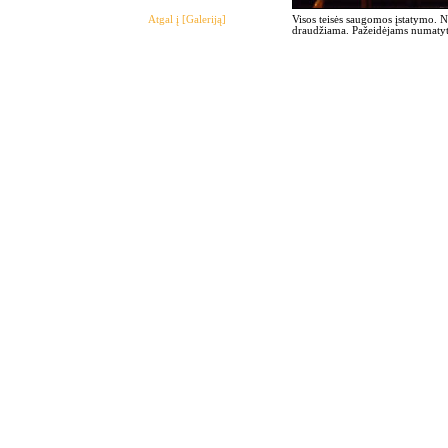
Atgal į [Galeriją]
Visos teisės saugomos įstatymo. 
draudžiama. Pažeidėjams numatyto