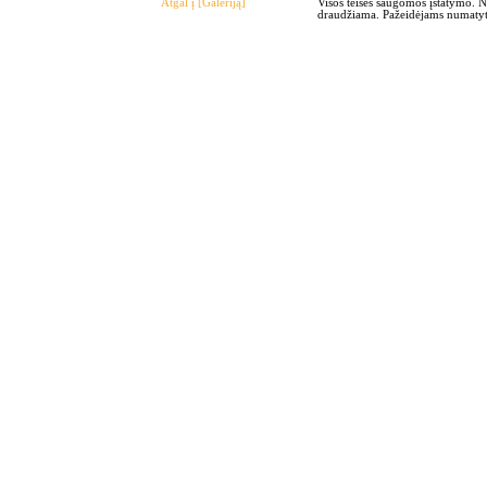
Atgal į [Galeriją]
Visos teisės saugomos įstatymo. 
draudžiama. Pažeidėjams numatyto