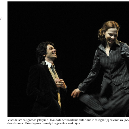
Visos teisės saugomos įstatymo. Naudoti nenurodžius autoriaus ir fotografijų savininko (
draudžiama. Pažeidėjams numatytos griežtos sankcijos.