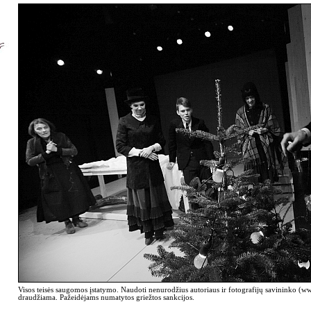
Visos teisės saugomos įstatymo. Naudoti nenurodžius autoriaus ir fotografijų savininko (
draudžiama. Pažeidėjams numatytos griežtos sankcijos.