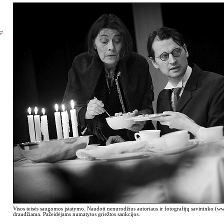
Visos teisės saugomos įstatymo. Naudoti nenurodžius autoriaus ir fotografijų savininko (
draudžiama. Pažeidėjams numatytos griežtos sankcijos.