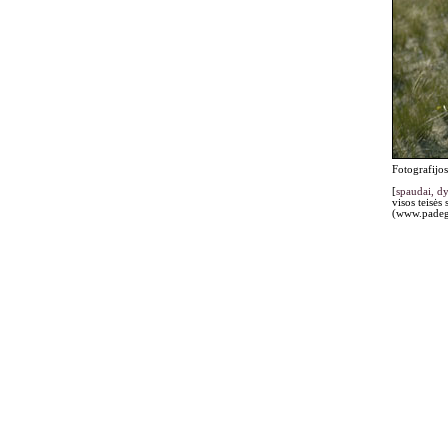
Fotografijos
[
spaudai, d
visos teisės
(www.padegi