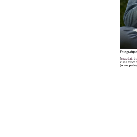
Fotografijos
[
spaudai, d
visos teisės
(www.padegi