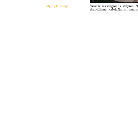
Atgal į [Galeriją]
Visos teisės saugomos įstatymo. 
draudžiama. Pažeidėjams numatyto