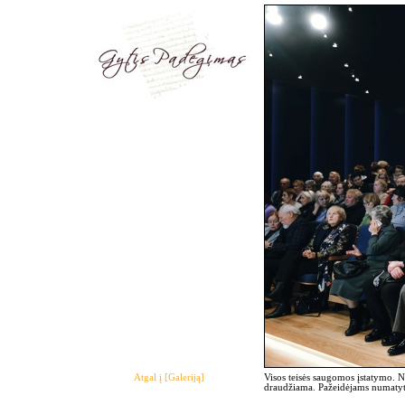
Atgal į [Galeriją]
Visos teisės saugomos įstatymo. 
draudžiama. Pažeidėjams numatyto