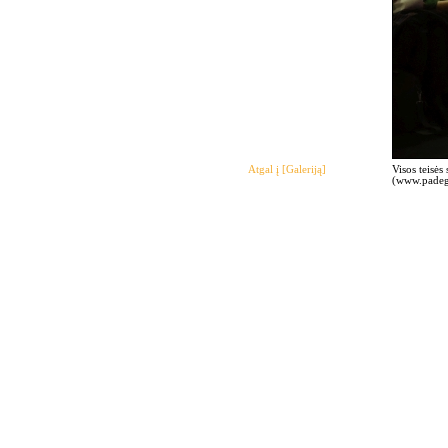
Atgal į [Galeriją]
Visos teisės
(www.padegi