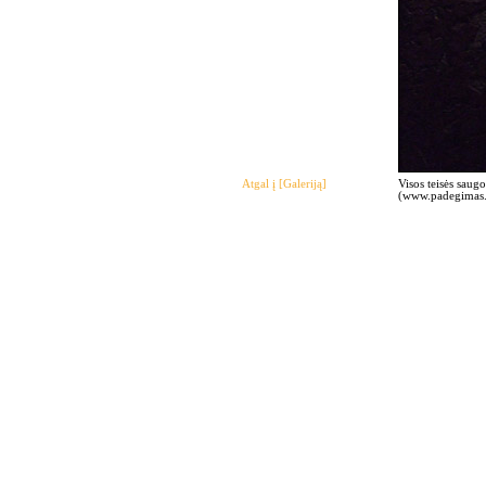
Atgal į [Galeriją]
Visos teisės saug
(www.padegimas.c