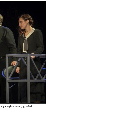
www.padegimas.com) griežtai