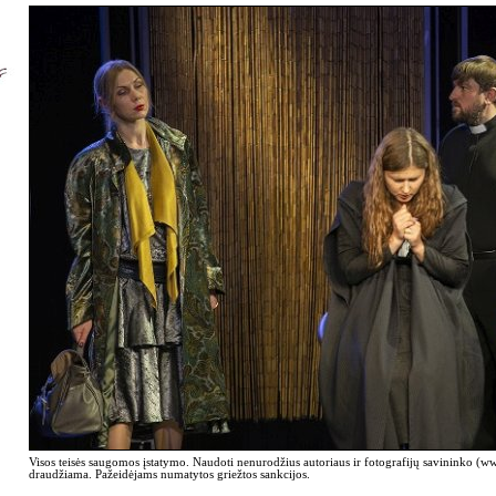
Visos teisės saugomos įstatymo. Naudoti nenurodžius autoriaus ir fotografijų savininko (
draudžiama. Pažeidėjams numatytos griežtos sankcijos.