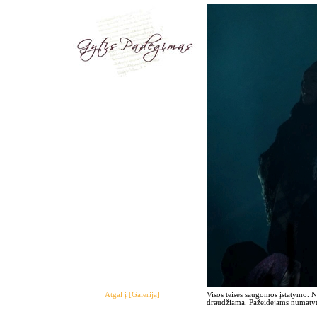
Atgal į [Galeriją]
Visos teisės saugomos įstatymo. 
draudžiama. Pažeidėjams numatyto