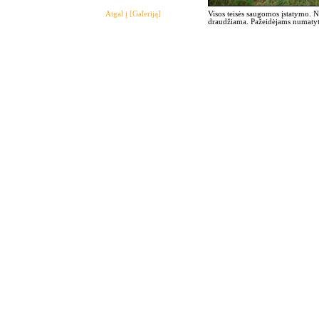
Atgal į [Galeriją]
Visos teisės saugomos įstatymo. 
draudžiama. Pažeidėjams numatyto