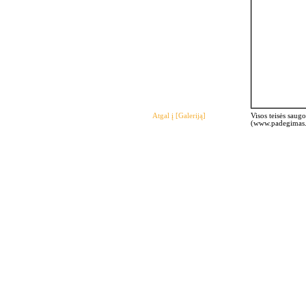
Atgal į [Galeriją]
Visos teisės saug
(www.padegimas.c