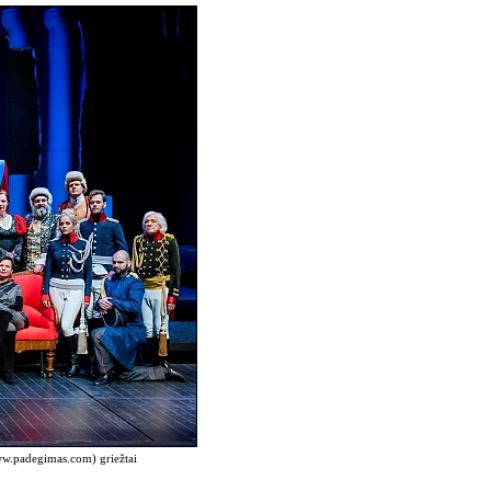
www.padegimas.com) griežtai