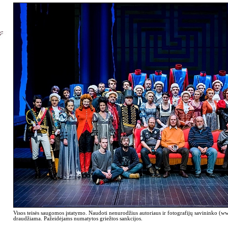
Visos teisės saugomos įstatymo. Naudoti nenurodžius autoriaus ir fotografijų savininko (
draudžiama. Pažeidėjams numatytos griežtos sankcijos.