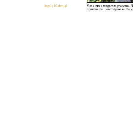
Atgal į [Galeriją]
Visos teisės saugomos įstatymo. 
draudžiama. Pažeidėjams numatyto