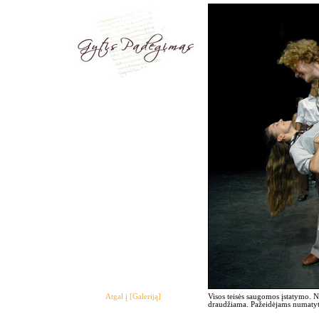
Atgal į [Galeriją]
Visos teisės saugomos įstatymo. 
draudžiama. Pažeidėjams numatyto