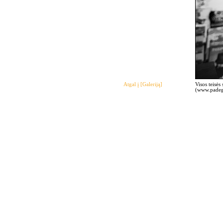
Atgal į [Galeriją]
Visos teisės
(www.padegi