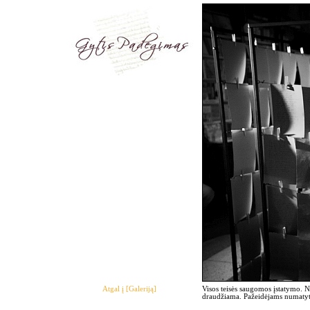
Atgal į [Galeriją]
Visos teisės saugomos įstatymo. 
draudžiama. Pažeidėjams numatyto