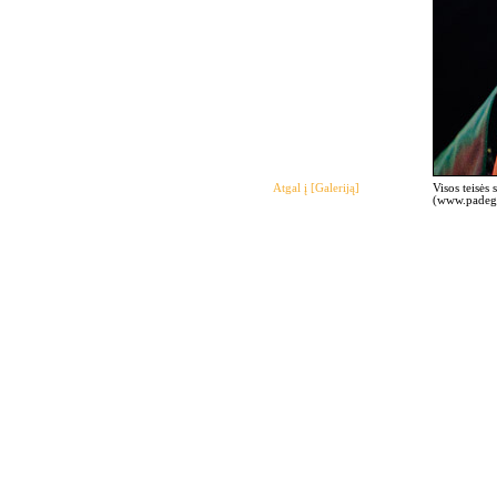
Atgal į [Galeriją]
Visos teisės
(www.padegi