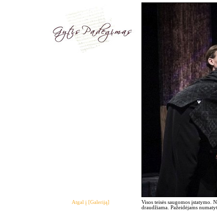
Atgal į [Galeriją]
Visos teisės saugomos įstatymo. 
draudžiama. Pažeidėjams numatyto