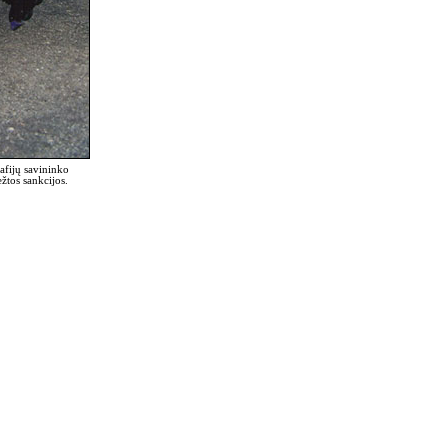
afijų savininko
tos sankcijos.