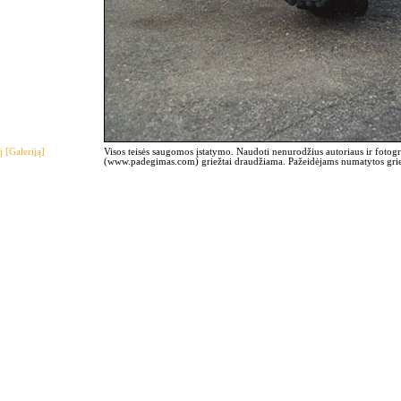
į [Galeriją]
Visos teisės saugomos įstatymo. Naudoti nenurodžius autoriaus ir fotogr
(www.padegimas.com) griežtai draudžiama. Pažeidėjams numatytos griež