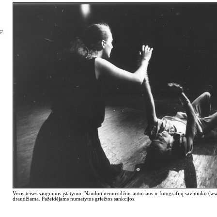
Visos teisės saugomos įstatymo. Naudoti nenurodžius autoriaus ir fotografijų savininko (
draudžiama. Pažeidėjams numatytos griežtos sankcijos.