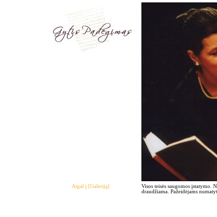
Atgal į [Galeriją]
Visos teisės saugomos įstatymo. 
draudžiama. Pažeidėjams numatyto