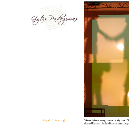
Atgal į [Galeriją]
Visos teisės saugomos įstatymo. 
draudžiama. Pažeidėjams numatyto