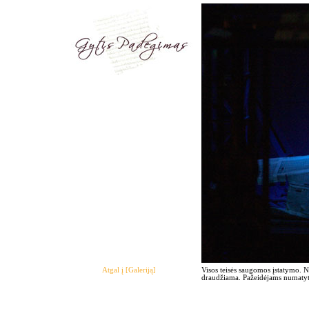
Atgal į [Galeriją]
Visos teisės saugomos įstatymo. 
draudžiama. Pažeidėjams numatyto