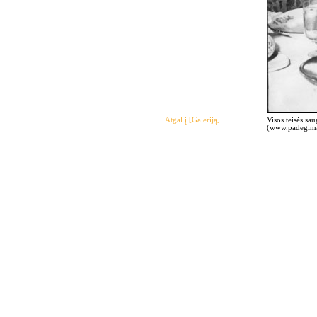
Atgal į [Galeriją]
Visos teisės sa
(www.padegimas