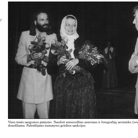
Visos teisės saugomos įstatymo. Naudoti nenurodžius autoriaus ir fotografijų savininko (
draudžiama. Pažeidėjams numatytos griežtos sankcijos.