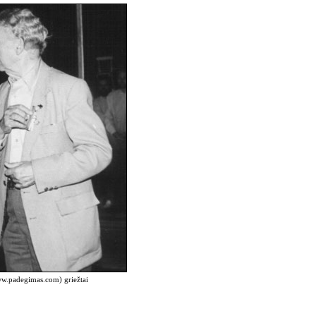
www.padegimas.com) griežtai