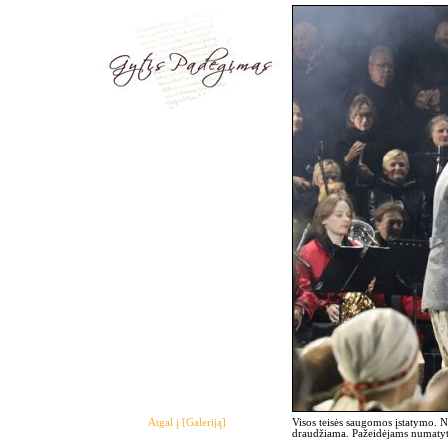
Atgal į [Galeriją]
Visos teisės saugomos įstatymo. 
draudžiama. Pažeidėjams numatyto