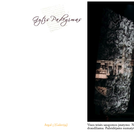
Atgal į [Galeriją]
Visos teisės saugomos įstatymo. 
draudžiama. Pažeidėjams numatyto