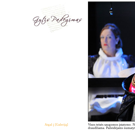
Atgal į [Galeriją]
Visos teisės saugomos įstatymo. 
draudžiama. Pažeidėjams numatyto