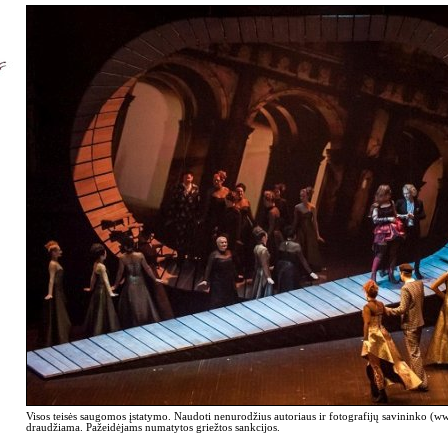
Visos teisės saugomos įstatymo. Naudoti nenurodžius autoriaus ir fotografijų savininko (
draudžiama. Pažeidėjams numatytos griežtos sankcijos.