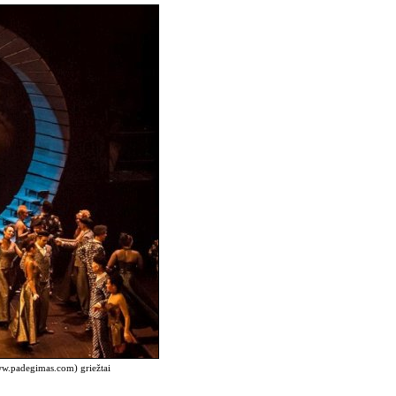
www.padegimas.com) griežtai