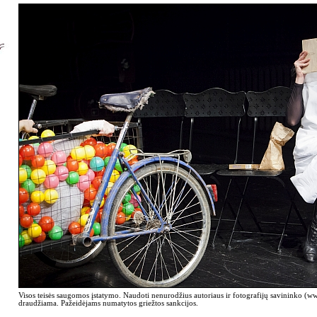
Visos teisės saugomos įstatymo. Naudoti nenurodžius autoriaus ir fotografijų savininko (
draudžiama. Pažeidėjams numatytos griežtos sankcijos.