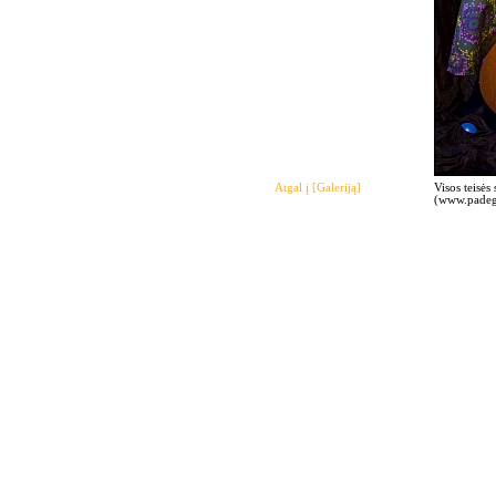
Atgal į [Galeriją]
Visos teisės
(www.padegi