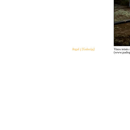
Atgal į [Galeriją]
Visos teisės
(www.padegi