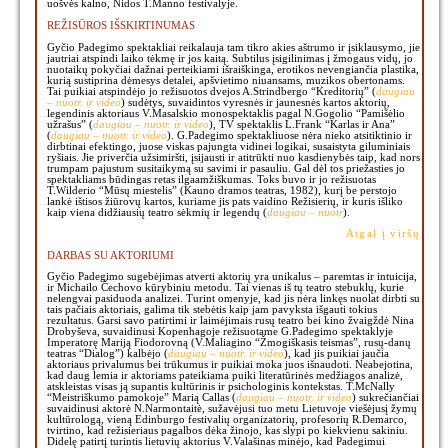
uošvės kalno, Nidos T.Manno festivalyje.
REŽISŪROS IŠSKIRTINUMAS
Gyčio Padegimo spektakliai reikalauja tam tikro akies aštrumo ir įsiklausymo, jie
jautriai atspindi laiko tėkmę ir jos kaitą. Subtilus įsigilinimas į žmogaus vidų, jo
nuotaikų pokyčiai dažnai perteikiami išraiškinga, erotikos nevengiančia plastika,
kurią sustiprina dėmesys detalei, apšvietimo niuansams, muzikos obertonams.
Tai puikiai atspindėjo jo režisuotos dvejos A.Strindbergo “Kreditorių” (
daugiau
– nuotr. ir video
) sudėtys, suvaidintos vyresnės ir jaunesnės kartos aktorių,
legendinis aktoriaus V.Masalskio monospektaklis pagal N.Gogolio “Pamišėlio
užrašus” (
daugiau – nuotr. ir video
), TV spektaklis L.Frank “Karlas ir Ana”
(
daugiau – nuotr. ir video
). G.Padegimo spektakliuose nėra nieko atsitiktinio ir
dirbtinai efektingo, juose viskas pajungta vidinei logikai, susaistyta giluminiais
ryšiais. Jie priverčia užsimiršti, įsijausti ir atitrūkti nuo kasdienybės taip, kad nors
trumpam pajustum susitaikymą su savimi ir pasauliu. Gal dėl tos priežasties jo
spektakliams būdingas retas ilgaamžiškumas. Toks buvo ir jo režisuotas
T.Wilderio “Mūsų miestelis” (Kauno dramos teatras, 1982), kurį be perstojo
lankė ištisos žiūrovų kartos, kuriame jis pats vaidino Režisierių, ir kuris išliko
kaip viena didžiausių teatro sėkmių ir legendų (
daugiau – nuotr
).
Atgal į viršų
DARBAS SU AKTORIUMI
Gyčio Padegimo sugebėjimas atverti aktorių yra unikalus – paremtas ir intuicija,
ir Michailo Čechovo kūrybiniu metodu. Tai vienas iš tų teatro stebuklų, kurie
nelengvai pasiduoda analizei. Turint omenyje, kad jis nėra linkęs nuolat dirbti su
tais pačiais aktoriais, galima tik stebėtis kaip jam pavyksta išgauti tokius
rezultatus. Garsi savo patirtimi ir laimėjimais rusų teatro bei kino žvaigždė Nina
Drobyševa, suvaidinusi Kopenhagoje režisuotame G.Padegimo spektaklyje
Imperatorę Mariją Fiodorovną (V.Maliagino “Žmogiškasis teismas”, rusų-danų
teatras “Dialog”) kalbėjo (
daugiau – nuotr. ir video
), kad jis puikiai jaučia
aktoriaus privalumus bei trūkumus ir puikiai moka juos išnaudoti. Neabejotina,
kad daug lemia ir aktoriams pateikiama puiki literatūrinės medžiagos analizė,
atskleistas visas ją supantis kultūrinis ir psichologinis kontekstas. T.McNally
“Meistriškumo pamokoje” Marią Callas (
daugiau – nuotr. ir video
) sukrečiančiai
suvaidinusi aktorė N.Narmontaitė, sužavėjusi tuo metu Lietuvoje viešėjusį žymų
kultūrologą, vieną Edinburgo festivalių organizatorių, profesorių R.Demarco,
tvirtino, kad režisieriaus pagalbos dėka žinojo, kas slypi po kiekvienu sakiniu.
Didelę patirtį turintis lietuvių aktorius V.Valašinas minėjo, kad Padegimui