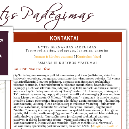
GYTIS
BERNARDAS PADEGIMAS
Teatro režisierius, pedagogas, lektorius, aktorius
[
Asmens ir kūrybos ypatumai
] [
Curriculum Vitae
]
ASMENS IR KŪRYBOS YPATUMAI
PAGRINDINIAI BRUOŽAI
Gyčio Padegimo asmenyje puikiai dera teatro praktikas (režisierius, aktorius,
vadovas), teoretikas, pedagogas, organizatorius, visuomenės veikėjas. Tai vienas
vakarietiškiausių Lietuvos režisierių, pirmasis pradėjęs statyti spektaklius
užsienio teatruose, bendradarbiauti su užsienio menininkais, beatodairiškai
įsijungęs į Lietuvos išlaisvinimo judėjimą, visą laiką nuosekliai dirbęs su lietuvių
autoriais. Gyčio Padegimo režisūrinį “kraitį” sudaro 115 Lietuvoje, užsienyje ir
TV pastatytų spektaklių, tarp jų 40 pagal lietuvišką dramaturgiją (kartu su pirmą
kartą Lietuvoje režisuotu O.Miloszo “Mefibosetu” - daugiau), jis atvedė į sceną
ir padėjo žengti pirmuosius žingsnius eilei dabar garsių menininkų – dailininkų,
kompozitorių, aktorių. Viena unikaliausių jo režisūros ypatybių – pilnavertis
aktoriaus atvėrimas, remiantis M.Čechovo kūrybiniu metodu, sugebėjimas
“išdėlioti” jausmų ir minčių mizanscenas. Jo spektakliuose vienas po kito gimė
ryškūs, išskirtiniai, vadinamieji “gyvenimo” vaidmenys, sukurti labai skirtingų
individualybių aktorių. Tuo pačiu metu jo režisuoti spektakliai paprastai
pasižymi ir didele komercine sėkme - vieno paskutiniųjų jo darbų,
kompozitoriaus G.Kuprevičiaus miuziklo “Ugnies medžioklė su varovais”,
lankomumas, specialistų paskaičiavimais, siekė net 120%. (
daugiau – nuotr. ir