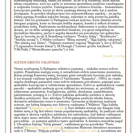
dramaturginę medžiagą, išsami jos analizė. Jis ne iš tų režisierių, kurie aukoja
tekstą vizualumui, nors tuo pačiu jo meniniai sprendimai pasižymi vaizdingumu
ir originaliu formos pojūčiu. Esmingiausias jo režisūros bruožas – humanistinės
koncepcijos paieška, kuriai jis skiria ypatingą dėmesį net tada, kai ji sunkiai
įžvelgiama. Jo poreikis idealizavimui turi misionieriškumo aspektų – jis jaučia
vidinę pareigą dvasiškai pakylėti žmogų, nukreipti jo sielą pozityvių paieškų
linkme. Dėl tos priežasties G.Padegimas renkasi autorius, kurie išsamiai atveria
žmogaus prigimtį, kartu su herojais leidžia mąstyti, kentėti ir ieškoti dvasinio
prisikėlimo kelių. Pasižymintis enciklopediniu išsilavinimu ir puikiu literatūriniu
skoniu, jis vis dėlto nemėgsta apsiriboti klasikais, yra gerai susipažinęs su
šiuolaikine literatūra, jaučia ir sugeba išnaudoti jos privalumus bei galimybes.
Tarp jo favoritų ne tik A.Strindberg (režisavo “Freken Juliją”, “Kreditorius”,
“Šmėklų sonatą”), T.Wilder (režisavo “Mūsų miestelį”, “Ilgą kalėdų vakarienę”,
“Per plauką nuo žūties”, “Naktinio traukinio vagoną “Hajavata”), bet ir B.Friel
(“Lugnazados šventės šokiai”), M.Donagh (“Lineino grožio karalienė”),
T.McNally (“Meistriškumo pamoka”) ir kiti.
Atgal į viršų
SCENOS ERDVĖS VALDYMAS
Vienas svarbiausių G.Padegimo režisūros ypatumų – unikalus scenos erdvės
pojūtis. Pripažintas mažųjų scenų ir netradicinės erdvės įsisavinimo pionierius,
įkūręs pirmąjį Kamerinį teatrą, kuriame gimė netradicinis kavinėje prie staliukų
ir jos terasoje vaidintas spektaklis (J.Vaičiūnaites “Kasandra”, 1985), jis visada
sugeba išradingai panaudoti visus erdvės teikiamus privalumus, pajungti juos
spektaklio koncepcijai ir režisūriniam sprendimui. Erdvė jo spektakliuose visada
paveiki – spektaklio audinyje gyvai reiškiasi jos atvirumas, ar, atvirkščiai,
uždarumas, parametrai, konfigūracija, aukštis, sluoksniai, paaukštinimai,
pažeminimai, prieigos ir t.t. Erdvei paklūsta spektaklio partitūra ir aktorių
išraiškos priemonės. Šiuo atžvilgiu G.Padegimas pasižymi idealia klausa,
skiriančia subtiliausius tonus ir pustonius. Geriausiai tą iliustruoja mažojoje
scenoje, per keletą žingsnių nuo žiūrovų vaidinama T.Wilderio “Ilga kalėdų
vakarienė” (
daugiau – nuotr. ir video
), kuri išsilaikė scenoje jau daugiau kaip
dešimt metų ir lig šiol tebėra vienas populiariausių spektaklių. Jis pasižymi tokia
sugestija ir aktorių vaidybos subtilumu bei natūralumu, kad dažnai vadinamas
tikru teatro meno stebuklu. Puikūs erdvės pajungimo režisūriniam sprendimui
pavyzdžiai – jo pastatyti aplinkos teatro spektakliai: A.Jasenkos miuziklas pagal
L.Ukrainkos fejeriją “Girių giesmė”, vaidinimas-gyvas paveikslas “Poeto
sodnas” (
daugiau – nuotr. ir video
), realizuotas Maironio literatūros muziejaus
sode ir T.Manno “Didysis pokštas” (
daugiau – nuotr. ir video
), suvaidintas ant