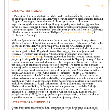
video
)
Atgal į viršų
VADOVAVIMO BRAIŽAS
G.Padegimui būdingos lyderio savybės. Vadovaudamas Šiaulių dramos teatrui,
jis organizavo lig šiol analogų Lietuvoje neturintį lietuvių dramaturgijos festivalį
“Atgaiva”, sujungusį iki tol draustos kultūros pristatymą su Lietuvos
nepriklausomybės visuomeninių-politinių perspektyvų aptarimu, įgyvendino
pirmą Lietuvoje bendrą lietuvių-olandų teatro projektą (simbolišku specialiai
jam sukurtos pjesės “Tiltų tiesimas” pavadinimu), pirmasis iš Lietuvos Zalzburgo
Elizabetos teatre pastatė A.Camus “Kaligulą” (
daugiau – afiša. ir video
) ir
F.G.Lorca’os “Jermą”.
Vadovaudamas Kauno akademiniam dramos teatrui, inicijavo ir organizavo
Michailo Čechovo kūrybiniam metodui skirtą seminarą ir laboratoriją “Michailas
Čechovas ir rusų-lietuvių kultūriniai ryšiai pirmoje XX amžiaus pusėje”
(
daugiau – nuotr.
), pasirašė pirmą Lietuvoje kūrybinio bendradarbiavimo sutartį
su Stavangerio miesto Rogalando teatru (Norvegija), kuriame įsimintinai
režisavo F.Dostojevskio romano “Nusikaltimas ir bausmė” inscenizaciją
(
daugiau – nuotr. ir video
). Pirmasis įgyvendino bendrą lietuvių-japonų teatro
projektą, kurio pasėkoje gimė ne tik bendras spektaklis “Japonijos naktys”, bet ir
išsirutuliojo tolesnis bendradarbiavimas, į Lietuvą atvyko No ir Buto teatrai. Taip
pat inicijavo ir organizavo aplinkos teatro festivalį “Po teatro kiemo dangum”,
apėmusį mažasias scenas bei unikalios erdvės kiemą, kuriame po atviru dangumi
buvo išradingai vaidinamas jo režisuotas kompozitoriaus A.Jasenkos miuziklas
pagal L.Ukrainkos fejeriją “Girių giesmė” (daugiau – nuotr.). G.Padegimo
vadovavimo metu šalia didžiosios scenos buvo aktyviai eksploatuojamos net
šešios mažosios scenos vaidybos aikštelės, buvo pasiektas nuolatinis visų aktorių
užimtumas, vyko jo vadovaujamos teatro Aukštesniosios aktorinio meistriškumo
mokyklos užsiėmimai. Pagal lankomumo, aktorių užimtumo, repertuaro
išbalansavimo rodiklius, G.Padegimo vadovaujamo teatro modelis Prahoje
vykusioje tarptautinėje mokslinėje-praktinėje konferencijoe “Theatre in
Transition” (“Teatras perėjime”) , skirtoje Centrinės ir Rytų Europos teatro
pokyčiams tirti (1996), buvo pripažintas perspektyviausiu, labiausiai tinkamu
laipsniškam teatro reformavimui ir perėjimui į naują sistemą.
LITERATŪROS PASIRINKIMAS
Gyčio Padegimo režisūrai būdingi atidumas autoriui, kruopštus įsigilinimas į