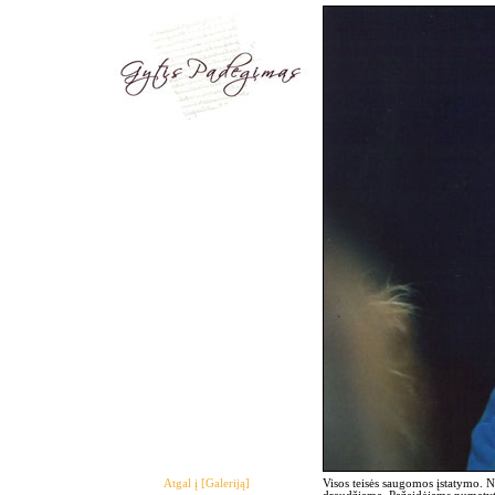
Atgal į [Galeriją]
Visos teisės saugomos įstatymo. 