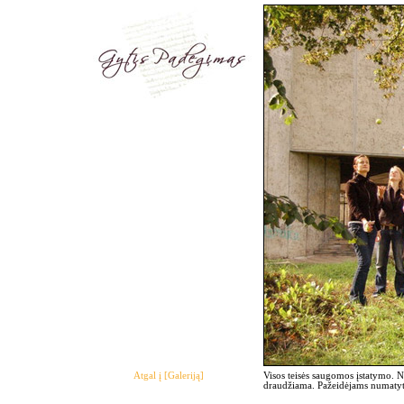
Atgal į [Galeriją]
Visos teisės saugomos įstatymo. 
draudžiama. Pažeidėjams numatyto