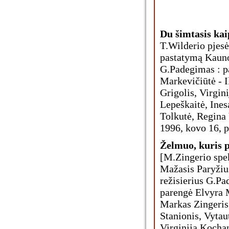
Du šimtasis kai
T.Wilderio pjesė
pastatymą Kauno
G.Padegimas : p
Markevičiūtė - Il
Grigolis, Virgin
Lepeškaitė, Ines
Tolkutė, Regina 
1996, kovo 16, 
Želmuo, kuris 
[M.Zingerio spek
Mažasis Paryžiu
režisierius G.Pa
parengė Elvyra M
Markas Zingeris,
Stanionis, Vytaut
Virginija Kochan