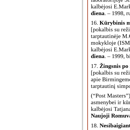
kalbėjosi E.Marke
diena
. – 1998, r
16.
Kūrybinis m
[pokalbis su rež
tarptautinėje M
mokykloje (ISMT
kalbėjosi E.Marke
diena
. – 1999, b
17.
Žingsnis po 
[pokalbis su re
apie Birmingeme 
tarptautinį simp
(“Post Masters”
asmenybei ir kū
kalbėjosi Tatjana
Naujoji Romuv
18.
Nesibaigiant