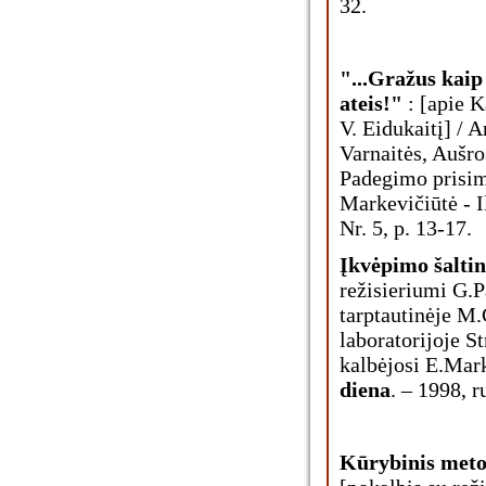
32.
"...Gražus kaip
ateis!"
: [apie K
V. Eidukaitį] / 
Varnaitės, Aušro
Padegimo prisim
Markevičiūtė - Il
Nr. 5, p. 13-17.
Įkvėpimo šaltin
režisieriumi G.
tarptautinėje M
laboratorijoje St
kalbėjosi E.Marke
diena
. – 1998, r
Kūrybinis meto