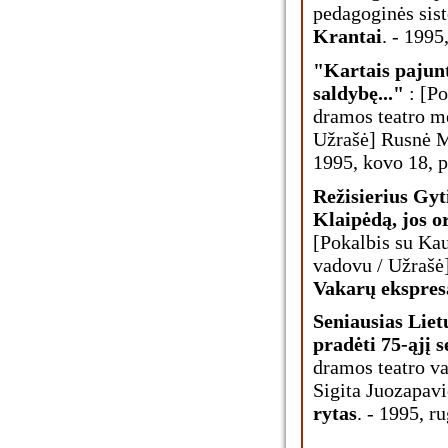
pedagoginės sist
Krantai
. - 1995
"Kartais pajunt
saldybę..."
: [Po
dramos teatro m
Užrašė] Rusnė Ma
1995, kovo 18, p
Režisierius Gy
Klaipėdą, jos o
[Pokalbis su Kau
vadovu / Užrašė] 
Vakarų ekspres
Seniausias Liet
pradėti 75-ąjį 
dramos teatro va
Sigita Juozapavič
rytas
. - 1995, ru