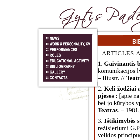
ARTICLES 
1.
Gaivinantis
komunikacijos l
– Iliustr. //
Teatr
2.
Keli žodžiai 
pjeses
: [apie n
bei jo kūrybos yp
Teatras
. – 1981,
3.
Ištikimybės 
režisieriumi G.
veiklos principus