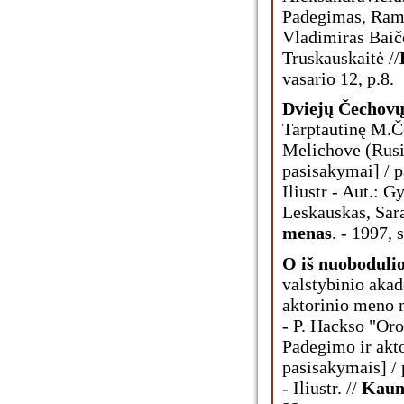
Padegimas, Ram
Vladimiras Baičer
Truskauskaitė //
vasario 12, p.8.
Dviejų Čechovų
Tarptautinę M.Č
Melichove (Rusij
pasisakymai] / 
Iliustr - Aut.: 
Leskauskas, Sar
menas
. - 1997, 
O iš nuoboduli
valstybinio aka
aktorinio meno 
- P. Hackso "Oro
Padegimo ir akt
pasisakymais] /
- Iliustr. //
Kaun