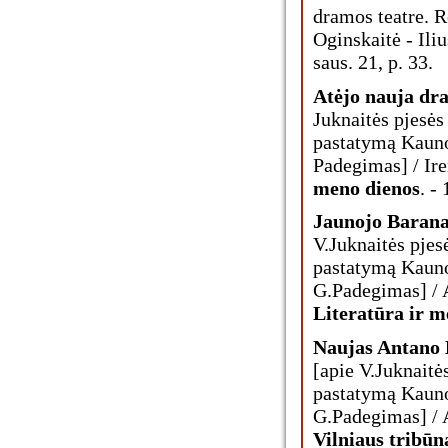
dramos teatre. R
Oginskaitė - Iliu
saus. 21, p. 33.
Atėjo nauja dr
Juknaitės pjesės
pastatymą Kauno
Padegimas] / Iren
meno dienos
. -
Jaunojo Baran
V.Juknaitės pjes
pastatymą Kauno
G.Padegimas] / A
Literatūra ir m
Naujas Antano 
[apie V.Juknaitė
pastatymą Kauno
G.Padegimas] / Ai
Vilniaus tribūn