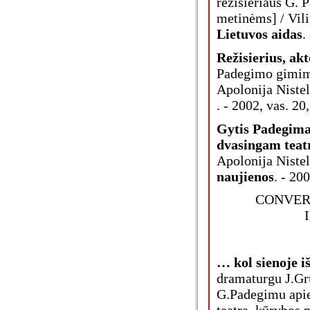
režisieriaus G.
metinėms] / Viliu
Lietuvos aidas
.
Režisierius, akt
Padegimo gimim
Apolonija Nisteli
. - 2002, vas. 20,
Gytis Padegimas
dvasingam teat
Apolonija Nisteli
naujienos
. - 20
CONVER
… kol sienoje i
dramaturgu J.Gru
G.Padegimu apie
teatrą, kūrybos 