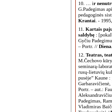
10. … i
r nenutr
G.Padegimas ap
pedagoginės sist
Krantai
. - 1995
11.
Kartais paju
saldybę
: [pokal
Gyčiu Padegimu 
– Portr. //
Diena
12.
Teatras, teat
M.Čechovo kūryba
seminarą-labora
rusų-lietuvių ku
pusėje” Kaune : 
Garbaravičienė,
Portr. – aut.: Fa
Aleksandravičius
Padegimas, Ram
Vladimiras Baičer