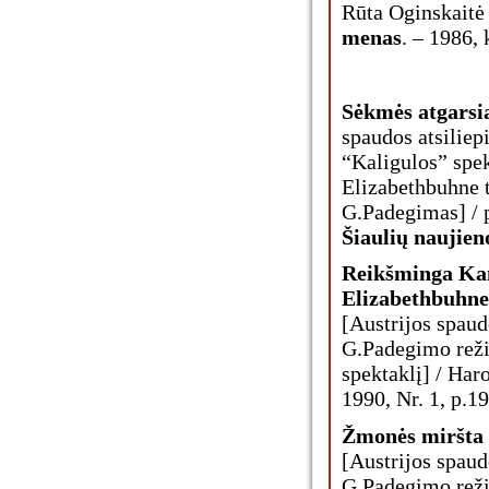
Rūta Oginskaitė –
menas
. – 1986, 
Sėkmės atgarsia
spaudos atsilie
“Kaligulos” spe
Elizabethbuhne t
G.Padegimas] / 
Šiaulių naujien
Reikšminga Kam
Elizabethbuhne 
[Austrijos spaud
G.Padegimo reži
spektaklį] / Har
1990, Nr. 1, p.19
Žmonės miršta i
[Austrijos spaud
G.Padegimo reži