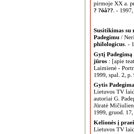
pirmoje XX a. pu
? ?öå??
. - 1997,
Susitikimas su 
Padegimu
/ Ner
philologicus
. - 
Gytį Padegimą 
jūros
: [apie tea
Laimienė - Portr
1999, spal. 2, p. 
Gytis Padegimas
Lietuvos TV laid
autoriai G. Pade
Jūratė Mičiulienė
1999, gruod. 17, 
Kelionės į praeit
Lietuvos TV laid