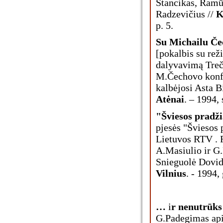
Stancikas, Ramū
Radzevičius //
K
p. 5.
Su Michailu Č
[pokalbis su re
dalyvavimą Treči
M.Čechovo konfe
kalbėjosi Asta Bi
Atėnai
. – 1994, 
"Šviesos pradž
pjesės "Šviesos 
Lietuvos RTV . 
A.Masiulio ir G
Snieguolė Dovida
Vilnius
. - 1994,
…
i
r nenutrūks
G.Padegimas ap