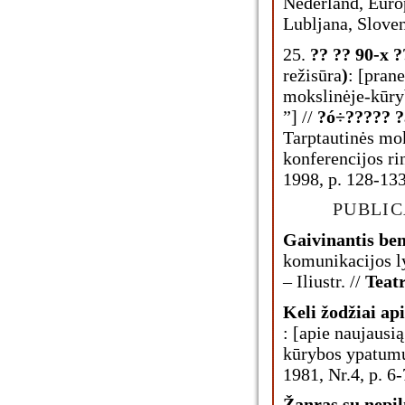
Nederland, Euro
Lubljana, Sloven
25.
?? ?? 90-x
?
režisūra
)
: [pran
mokslinėje-kūryb
”] //
?ó÷????? 
Tarptautinės mo
konferencijos rin
1998, p. 128-133
PUBLIC
Gaivinantis b
komunikacijos l
– Iliustr. //
Teatr
Keli žodžiai ap
: [apie naujausi
kūrybos ypatumus
1981, Nr.4, p. 6-
Žanras su nepi