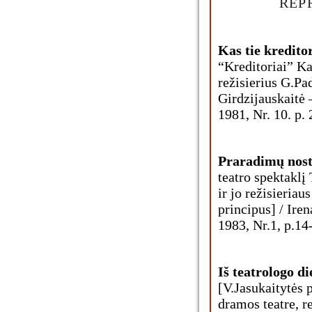
REP
Kas tie kredito
“Kreditoriai” K
režisierius G.P
Girdzijauskaitė –
1981, Nr. 10. p. 
Praradimų nost
teatro spektaklį
ir jo režisieria
principus] / Iren
1983, Nr.1, p.14
Iš teatrologo di
[V.Jasukaitytės 
dramos teatre, r