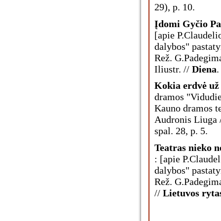
29), p. 10.
Įdomi Gyčio Pa
[apie P.Claudel
dalybos" pastat
Rež. G.Padegima
Iliustr. //
Diena
.
Kokia erdvė už
dramos "Vidudie
Kauno dramos te
Audronis Liuga 
spal. 28, p. 5.
Teatras nieko n
: [apie P.Claude
dalybos" pastat
Rež. G.Padegimas
//
Lietuvos ryta