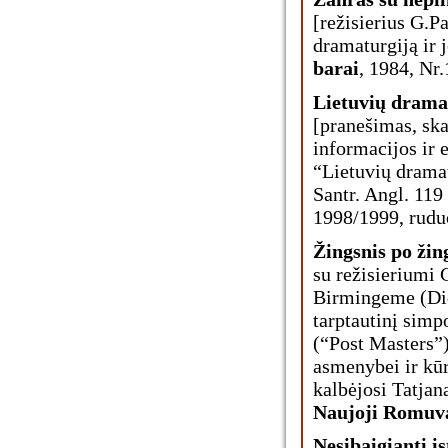
[režisierius G.P
dramaturgiją ir j
barai
, 1984, Nr.
Lietuvių drama
[pranešimas, ska
informacijos ir 
“Lietuvių dramat
Santr. Angl. 119
1998/1999, ruduo
Žingsnis po žin
su režisieriumi
Birmingeme (Did
tarptautinį simp
(“Post Masters”
asmenybei ir kū
kalbėjosi Tatjana
Naujoji Romuv
Nesibaigianti is