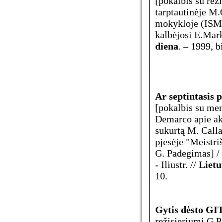
[pokalbis su rež
tarptautinėje M
mokykloje (ISMT
kalbėjosi E.Marke
diena
. – 1999, b
Ar septintasis 
[pokalbis su men
Demarco apie ak
sukurtą M. Call
pjesėje "Meistr
G. Padegimas] /
- Iliustr. //
Lietu
10.
Gytis dėsto GI
režisieriumi G.