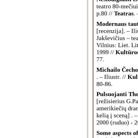
teatro 80-mečiui]
p.80 //
Teatras
.
Modernaus taut
[recenzija]. – Il
Jakševičius – tea
Vilnius: Liet. Li
1999 //
Kultūro
77.
Michailo Čecho
. – Iliustr. //
Kul
80-86.
Pulsuojanti Th
[režisierius G.P
amerikiečių dra
kelią į sceną] . –
2000 (ruduo) - 2
Some aspects of