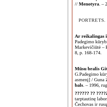
//
Menotyra
. – 
PORTRETS.
Ar reikalingas 
Padegimo kūrybi
Markevičiūtė – P
8, p. 168-174.
Mūsu bralis Gi
G.Padegimo kūry
asmenį] / Guna Ze
bals
. – 1996, rug
?????? ?? ????
tarptautinę labo
Čechovas ir rusų-