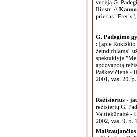
vedėją G. Padeg
Iliustr. //
Kauno
priedas "Eteris",
G. Padegimo gy
: [apie Rokiškio
žemdirbiams" už
spektaklyje "Me
apdovanotą režis
Paškevičienė - Il
2001, vas. 20, p.
Režisierius - ja
režisierių G. P
Vaitiekūnaitė - Il
2002, vas. 9, p. 
Maištaujančios 