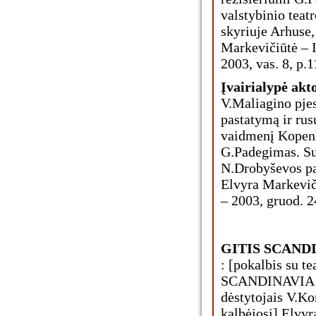
valstybinio teat
skyriuje Arhuse,
Markevičiūtė – Il
2003, vas. 8, p.1
Įvairialypė akt
V.Maliagino pje
pastatymą ir ru
vaidmenį Kopenh
G.Padegimas. Su
N.Drobyševos pa
Elvyra Markeviči
– 2003, gruod. 24
GITIS SCANDIN
: [pokalbis su t
SCANDINAVIA v
dėstytojais V.K
kalbėjosi] Elvyr