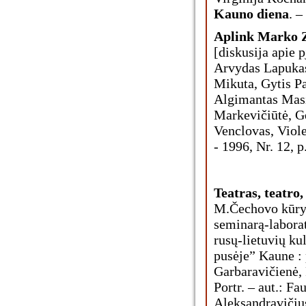
Kauno diena
. –
Aplink Marko 
[diskusija apie 
Arvydas Lapukas 
Mikuta, Gytis P
Algimantas Masiu
Markevičiūtė, G
Venclovas, Viole
- 1996, Nr. 12, p
Teatras, teatro, 
M.Čechovo kūryba
seminarą-labora
rusų-lietuvių ku
pusėje” Kaune : 
Garbaravičienė,
Portr. – aut.: Fa
Aleksandravičius