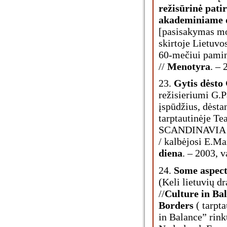
režisūrinė pati
akademiniame 
[pasisakymas mo
skirtoje Lietuvo
60-mečiui paminė
//
Menotyra
. – 
23.
Gytis dėsto
režisieriumi G.P
įspūdžius, dėsta
tarptautinėje Te
SCANDINAVIA Ar
/ kalbėjosi E.Ma
diena
. – 2003, v
24.
Some aspects
(Keli lietuvių d
//
Culture in Ba
Borders
( tarpta
in Balance” rinkt