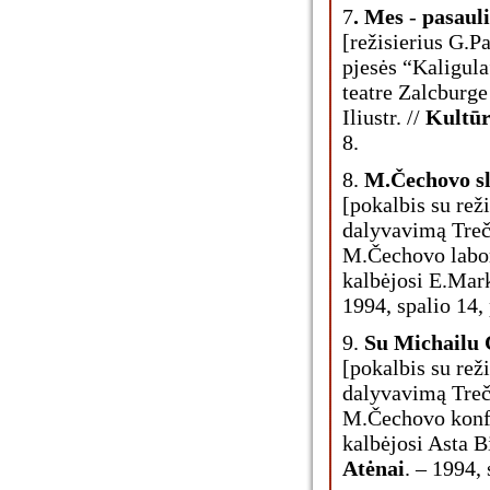
7
. Mes
-
pasaulio
[režisierius G.
pjesės “Kaligul
teatre Zalcburge
Iliustr. //
Kultūr
8.
8.
M.Čechovo sl
[pokalbis su re
dalyvavimą Treči
M.Čechovo labora
kalbėjosi E.Mar
1994, spalio 14, 
9.
Su Michailu
[pokalbis su re
dalyvavimą Treči
M.Čechovo konfe
kalbėjosi Asta Bi
Atėnai
. – 1994, 