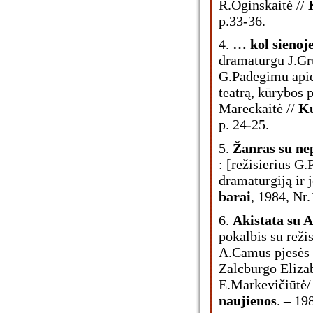
R.Oginskaitė //
p.33-36.
4.
… kol sienoj
dramaturgu J.Gru
G.Padegimu apie
teatrą, kūrybos 
Mareckaitė //
Ku
p. 24-25.
5.
Žanras su ne
: [režisierius G
dramaturgiją ir j
barai
, 1984, Nr.
6.
Akistata su 
pokalbis su rež
A.Camus pjesės 
Zalcburgo Elizab
E.Markevičiūtė/ -
naujienos
. – 19