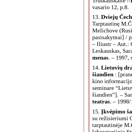
Truskauskaitė //
vasario 12, p.8.
13.
Dviejų Čech
Tarptautinę M.Č
Melichove (Rusij
pasisakymai] / 
– Iliustr – Aut.
Leskauskas, Sar
menas
. – 1997, 
14.
Lietuvių dra
šiandien
: [pran
kino informacijo
seminare “Lietuv
šiandien”]. – San
teatras
. – 1998/
15.
Įkvėpimo ša
su režisieriumi
tarptautinėje M
laboratorijoje St