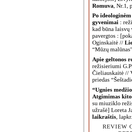
Romuva
, Nr.1, 
Po ideologinėm
gyvenimai
: rež
kad būna laisvų 
pavergtos : [pok
Oginskaitė //
Lie
“Mūzų malūnas”,
Apie geltonos 
režisieriumi G.
Čieliauskaitė // 
priedas “Šeštadie
“Ugnies medžio
Atgimimas kito
su miuziklo rež
užrašė] Loreta J
laikraštis
, lapkr
REVIEW 