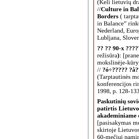
(Keli lietuvių d
//
Culture in Ba
Borders
( tarpta
in Balance” rinkt
Nederland, Euro
Lubljana, Sloven
?? ?? 90-x ????
režisūra
)
: [pran
mokslinėje-kūryb
//
?ó÷????? ?å?
(Tarptautinės m
konferencijos ri
1998, p. 128-133
Paskutinių sovi
patirtis Lietuv
akademiniame 
[pasisakymas mo
skirtoje Lietuvo
60-mečiui paminė