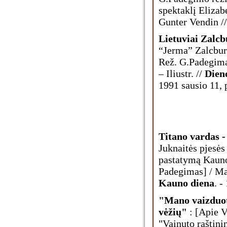
spektaklį Elizab
Gunter Vendin /
Lietuviai Zalc
“Jerma” Zalcbur
Rež. G.Padegima
– Iliustr. //
Dien
1991 sausio 11, 
Titano vardas 
Juknaitės pjesės
pastatymą Kauno
Padegimas] / Mar
Kauno diena
. -
"Mano vaizduot
vėžių"
: [Apie V
"Vainuto raštin