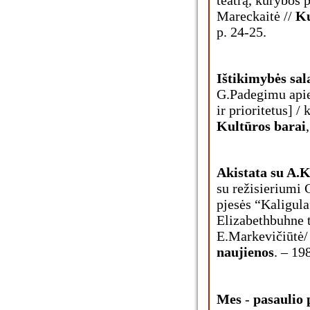
Mareckaitė //
Ku
p. 24-25.
Ištikimybės sa
G.Padegimu apie
ir prioritetus] /
Kultūros barai
Akistata su A.
su režisieriumi
pjesės “Kaligul
Elizabethbuhne t
E.Markevičiūtė/ -
naujienos
. – 19
Mes
-
pasaulio p