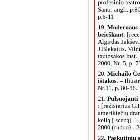
profesinio teatro
Santr. angl., p.8
p.6-11
19.
Modernaus t
beieškant
: [rece
Algirdas Jakševi
J.Blekaitis. Viln
tautosakos inst.,
2000, Nr. 5, p. 7
20.
Michailo Če
ištakos
. – Iliustr
Nr.11, p. 80-86.
21.
Pulsuojanti
: [režisierius G
amerikiečių dra
kelią į sceną] . –
2000 (ruduo) - 2
22
. Paskutinių 