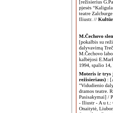
[režisierius G.
pjesės “Kaligul
teatre Zalcburge
Iliustr. //
Kultūr
M.Čechovo slen
[pokalbis su re
dalyvavimą Treči
M.Čechovo labora
kalbėjosi E.Mar
1994, spalio 14, 
Moteris ir trys 
režisieriaus)
: [
"Vidudienio dal
dramos teatre. 
Pasisakymai] / 
- Iliustr - A u t
Onaitytė, Liubo